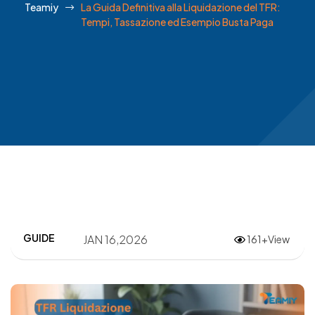
Teamiy
La Guida Definitiva alla Liquidazione del TFR:
Tempi, Tassazione ed Esempio Busta Paga
GUIDE
JAN 16,2026
161+View